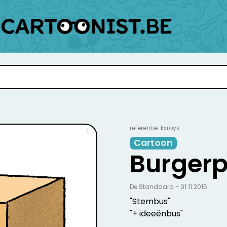
referentie: kxroys
Cartoon
Burgerp
De Standaard - 01.11.2015
"Stembus"
"+ ideeënbus"