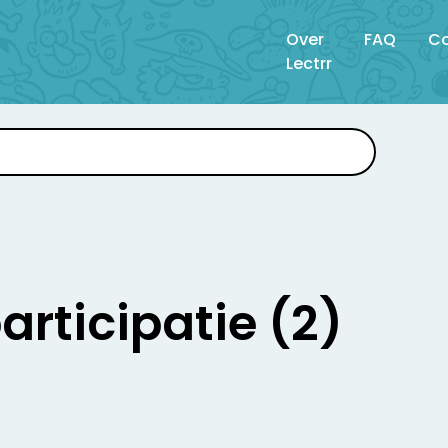
Over
FAQ
Co
Lectrr
articipatie (2)