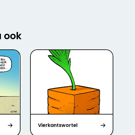
u ook
Vierkantswortel