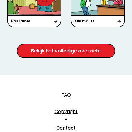
Paskamer
Minimalist
Bekijk het volledige overzicht
FAQ
-
Copyright
-
Contact