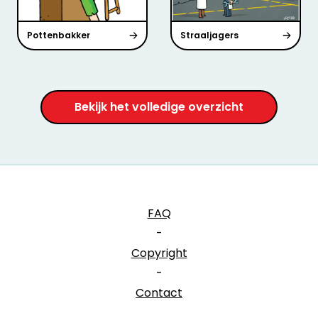
Pottenbakker
Straaljagers
Bekijk het volledige overzicht
FAQ
-
Copyright
-
Contact