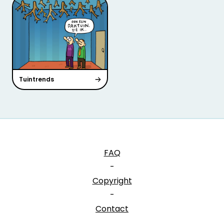
Tuintrends
FAQ
-
Copyright
-
Contact