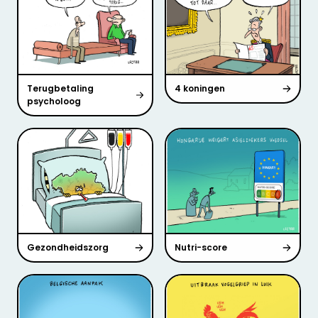
Terugbetaling
4 koningen
psycholoog
Gezondheidszorg
Nutri-score