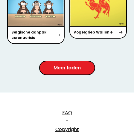
Belgische aanpak
Vogelgriep Wallonië
coronacrisis
Meer laden
FAQ
-
Copyright