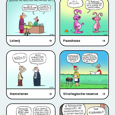
Loterij
Paashaas
Hamsteren
Strategische reserve