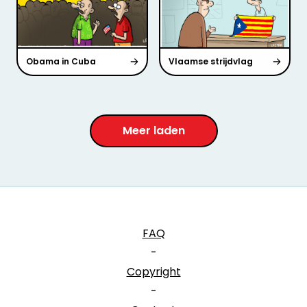
Obama in Cuba
Vlaamse strijdvlag
Meer laden
FAQ
-
Copyright
-