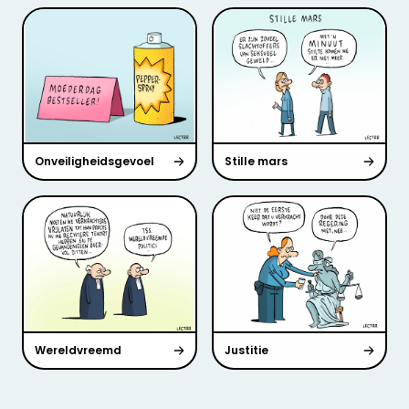
Onveiligheidsgevoel
Stille mars
Wereldvreemd
Justitie