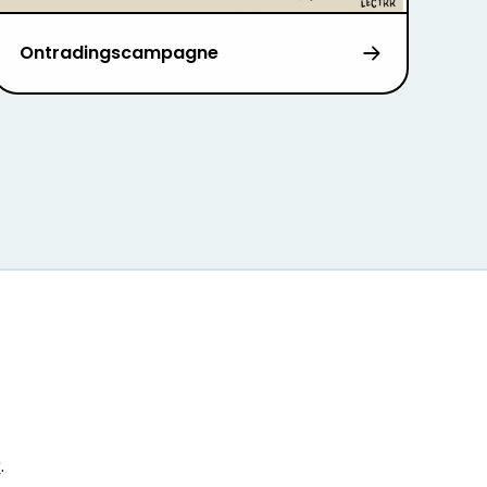
Ontradingscampagne
r
.