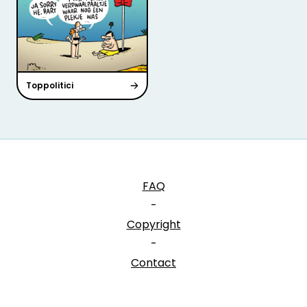
Toppolitici
FAQ
-
Copyright
-
Contact