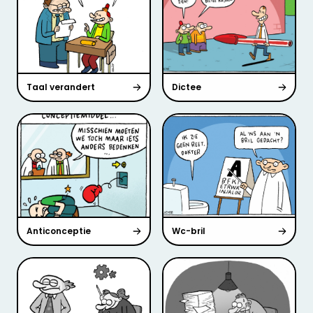
Taal verandert
Dictee
Anticonceptie
Wc-bril