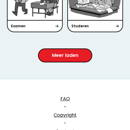
Examen
Studeren
Meer laden
FAQ
-
Copyright
-