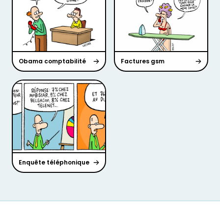
Obama comptabilité
Factures gsm
Enquête téléphonique