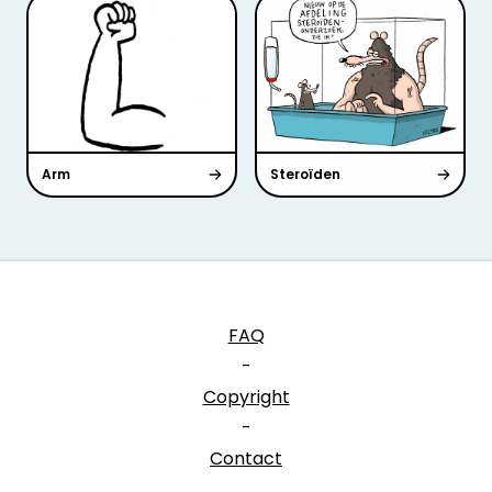
Arm
Steroïden
FAQ
-
Copyright
-
Contact