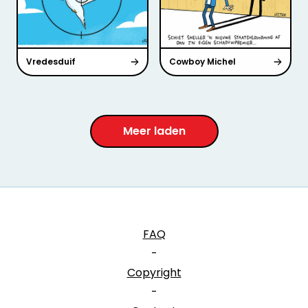
Vredesduif
Cowboy Michel
Meer laden
FAQ
-
Copyright
-