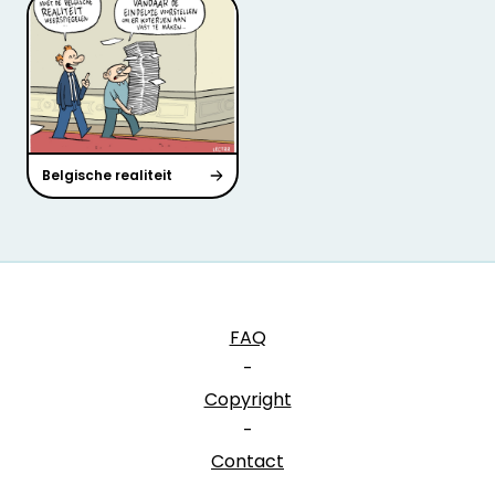
Belgische realiteit
FAQ
-
Copyright
-
Contact