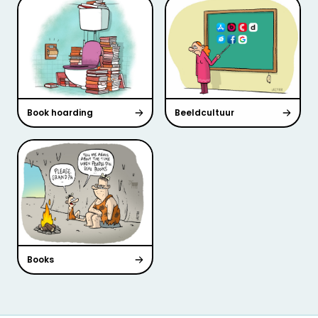
Book hoarding
Beeldcultuur
Books