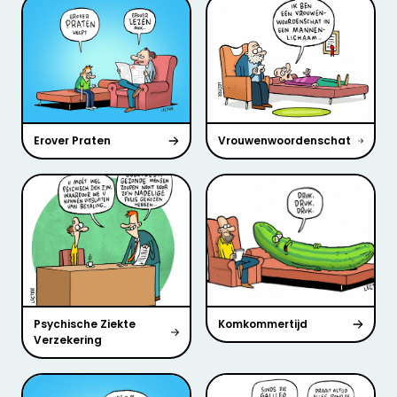
Erover Praten
Vrouwenwoordenschat
Psychische Ziekte
Komkommertijd
Verzekering