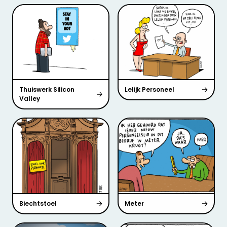
Thuiswerk Silicon
Lelijk Personeel
Valley
Biechtstoel
Meter