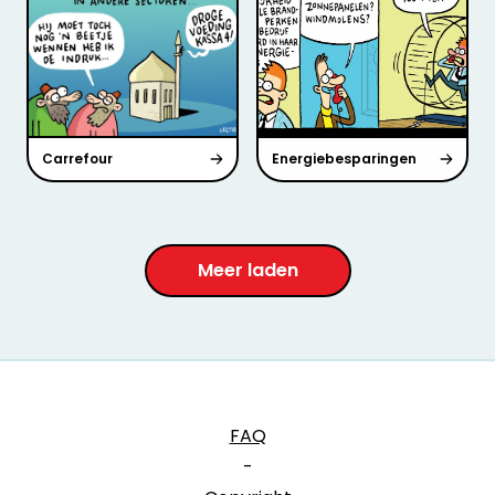
Carrefour
Energiebesparingen
Meer laden
FAQ
-