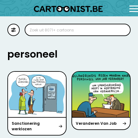
Cartoon
Illustratie
personeel
Zoekplaat
Stockillustratie
Strip
Sanctionering
Veranderen Van Job
werklozen