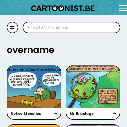
Cartoon
Illustratie
overname
Zoekplaat
Stockillustratie
Strip
Netwerkfeestjes
Mr. Bricolage