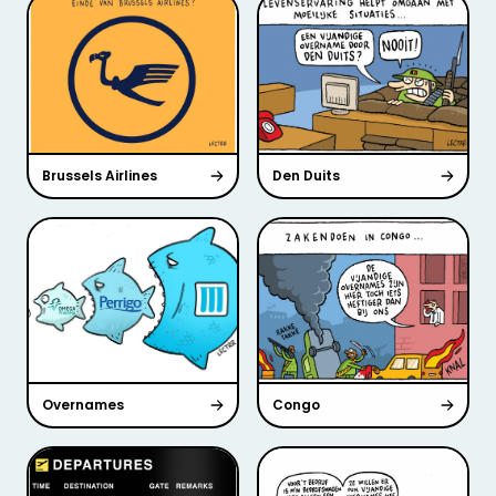
Brussels Airlines
Den Duits
Overnames
Congo