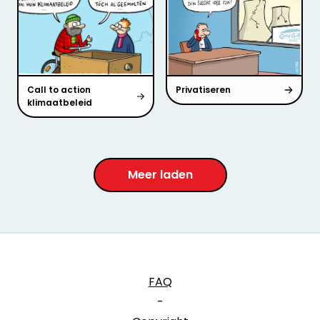
Call to action
Privatiseren
klimaatbeleid
Meer laden
FAQ
-