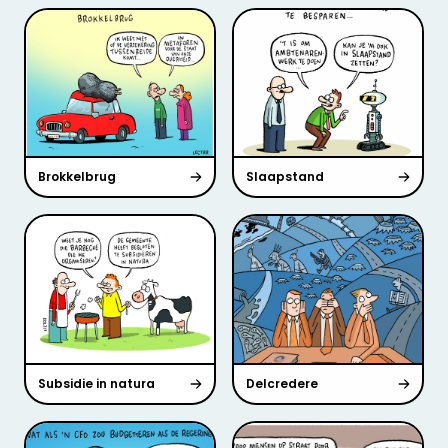
Brokkelbrug
Slaapstand
Subsidie in natura
Delcredere