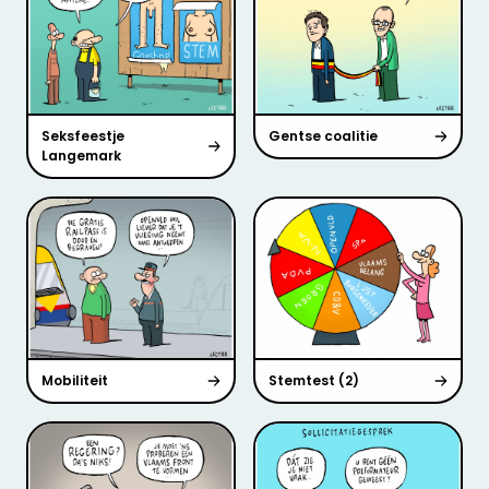
Seksfeestje
Gentse coalitie
Langemark
Mobiliteit
Stemtest (2)