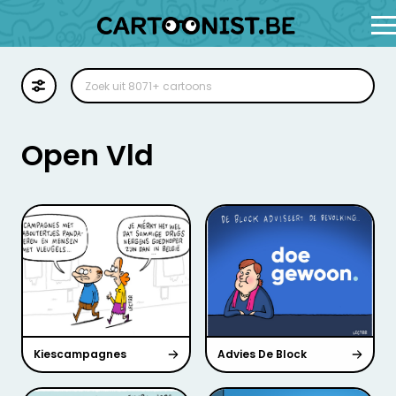
Cartoon
Illustratie
Open Vld
Zoekplaat
Stockillustratie
Strip
Kiescampagnes
Advies De Block