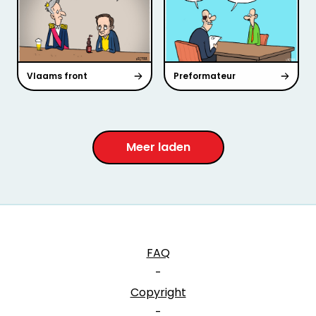
Vlaams front
Preformateur
Meer laden
FAQ
-
Copyright
-