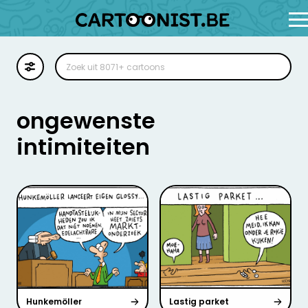
Cartoon
Illustratie
ongewenste
Zoekplaat
intimiteiten
Stockillustratie
Strip
Hunkemöller
Lastig parket