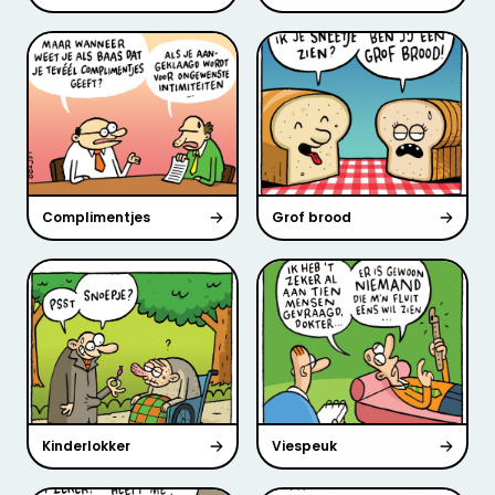
Complimentjes
Grof brood
Kinderlokker
Viespeuk