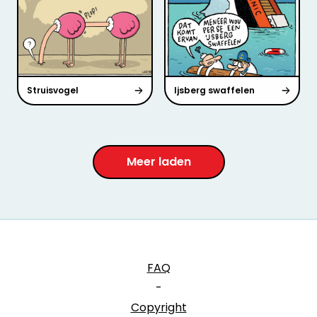
Struisvogel
Ijsberg swaffelen
Meer laden
FAQ
-
Copyright