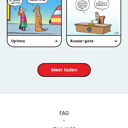
Optima
Russia-gate
Meer laden
FAQ
-