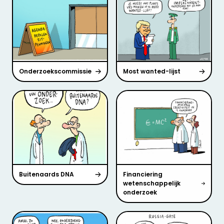
Onderzoekscommissie
Most wanted-lijst
Buitenaards DNA
Financiering
wetenschappelijk
onderzoek