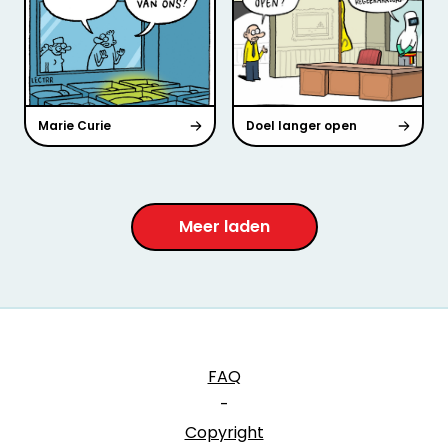
Marie Curie
Doel langer open
Meer laden
FAQ
-
Copyright