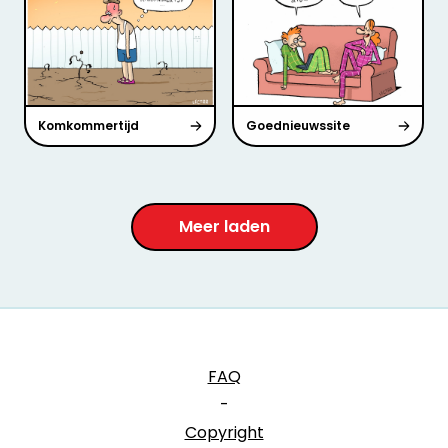
Komkommertijd
Goednieuwssite
Meer laden
FAQ
-
Copyright