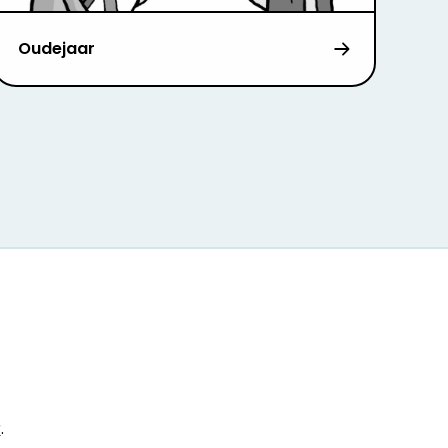
Oudejaar
r
.