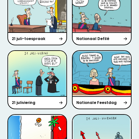
21 juli-toespraak
Nationaal Defilé
21 juliviering
Nationale Feestdag