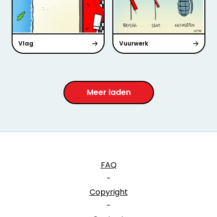
Vlag
Vuurwerk
Meer laden
FAQ
-
Copyright
-