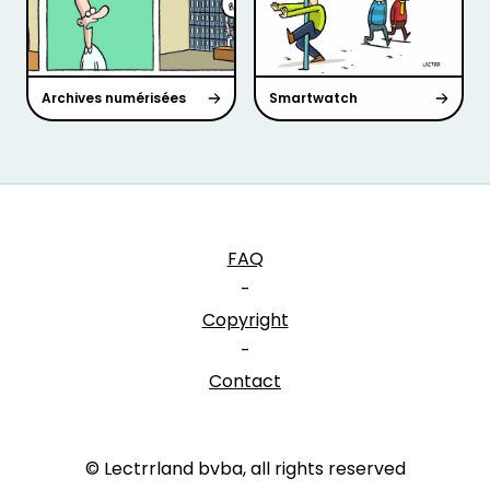
Archives numérisées
Smartwatch
FAQ
-
Copyright
-
Contact
© Lectrrland bvba, all rights reserved