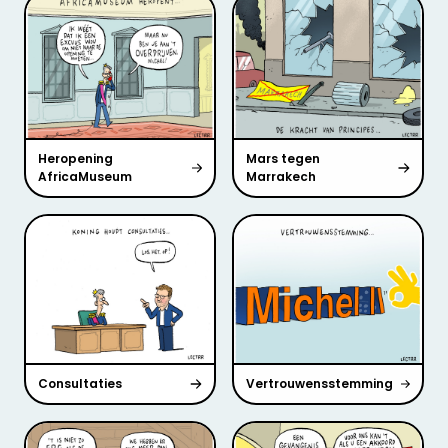
Heropening
Mars tegen
AfricaMuseum
Marrakech
Consultaties
Vertrouwensstemming