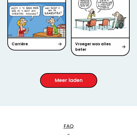
Carrière
Vroeger was alles
beter
Meer laden
FAQ
-