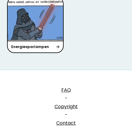
Energiesparlampen
FAQ
-
Copyright
-
Contact