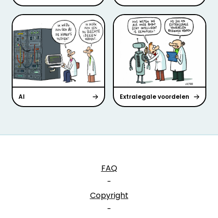
AI
Extralegale voordelen
FAQ
-
Copyright
-