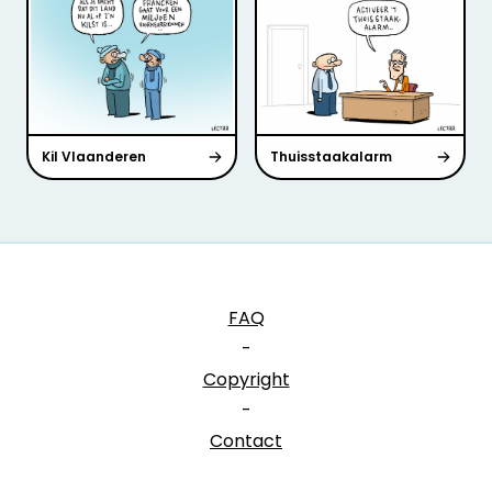
Kil Vlaanderen
Thuisstaakalarm
FAQ
-
Copyright
-
Contact