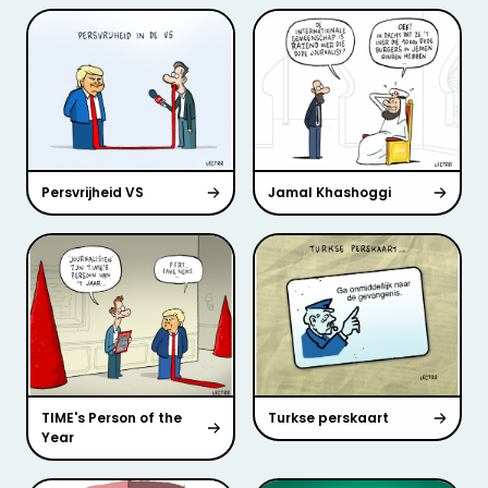
Persvrijheid VS
Jamal Khashoggi
TIME's Person of the
Turkse perskaart
Year