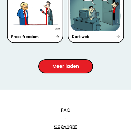
Press freedom
Dark web
Meer laden
FAQ
-
Copyright