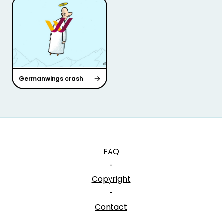
Germanwings crash
FAQ
-
Copyright
-
Contact