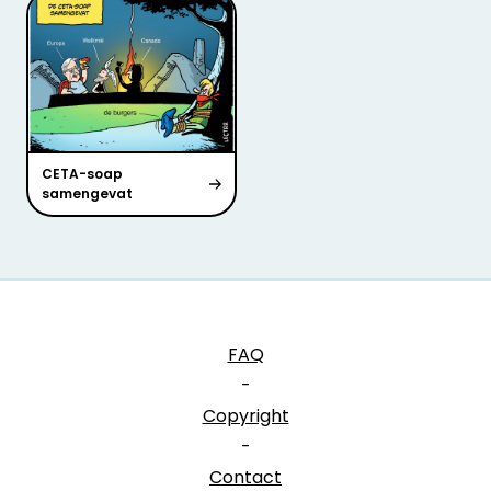
CETA-soap
samengevat
FAQ
-
Copyright
-
Contact