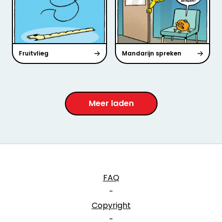
Fruitvlieg
Mandarijn spreken
Meer laden
FAQ
-
Copyright
-