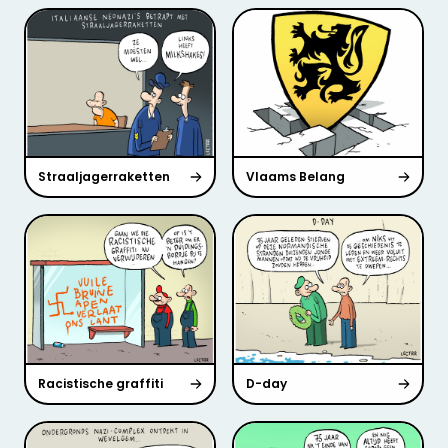
Straaljagerraketten
Vlaams Belang
Racistische graffiti
D-day