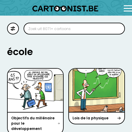
Cartoon
Illustratie
école
Zoekplaat
Stockillustratie
Strip
Objectifs du millénaire
Lois de la physique
pour le
développement