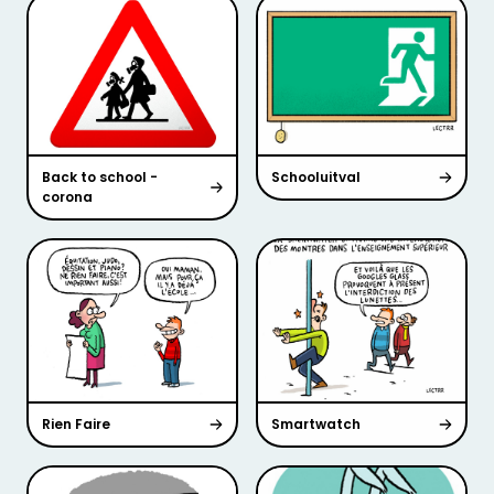
Back to school -
Schooluitval
corona
Rien Faire
Smartwatch