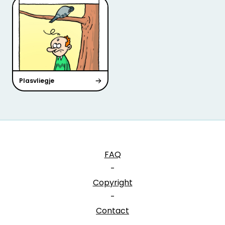
Plasvliegje
FAQ
-
Copyright
-
Contact