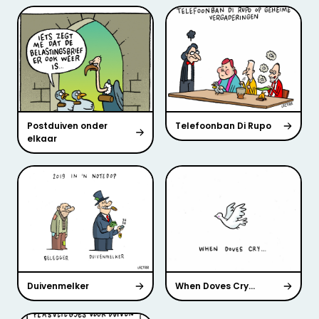
Postduiven onder
Telefoonban Di Rupo
elkaar
Duivenmelker
When Doves Cry…