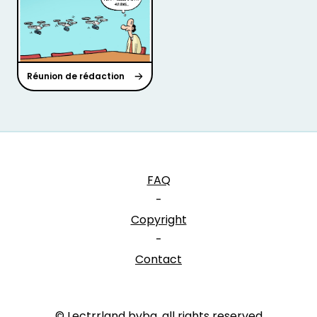
Réunion de rédaction
FAQ
-
Copyright
-
Contact
© Lectrrland bvba, all rights reserved