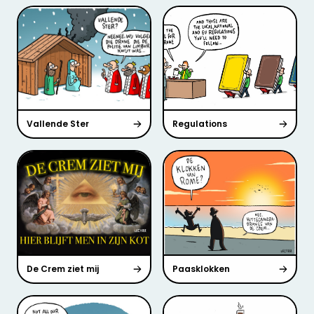
Vallende Ster
Regulations
De Crem ziet mij
Paasklokken