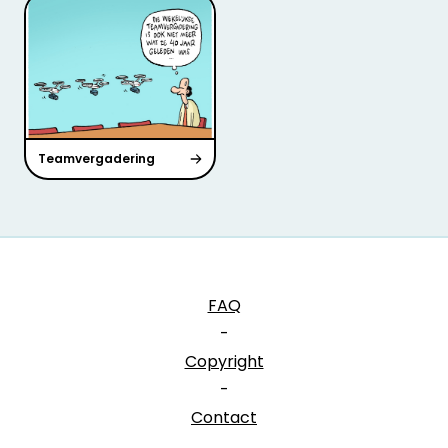
Teamvergadering
FAQ
-
Copyright
-
Contact