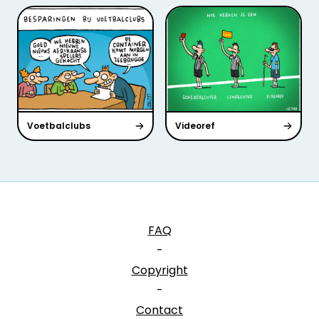
Voetbalclubs
Videoref
FAQ
-
Copyright
-
Contact