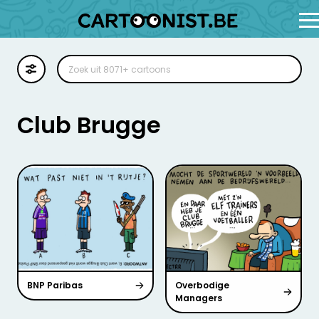
Cartoon
Illustratie
Club Brugge
Zoekplaat
Stockillustratie
Strip
BNP Paribas
Overbodige
Managers