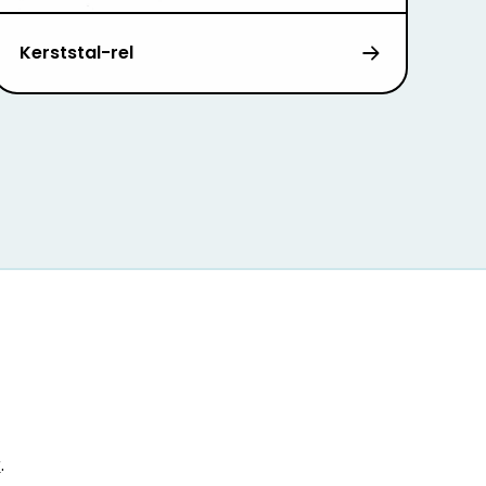
Kerststal-rel
r
.