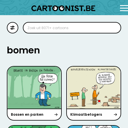
Cartoon
Illustratie
bomen
Zoekplaat
Stockillustratie
Strip
Bossen en parken
Klimaatbetogers