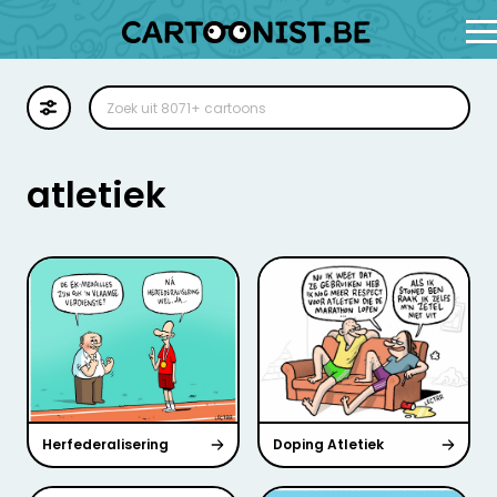
Cartoon
Illustratie
atletiek
Zoekplaat
Stockillustratie
Strip
Herfederalisering
Doping Atletiek