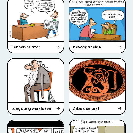
Schoolverlater
bevoegdheidAF
Langdurig werklozen
Arbeidsmarkt