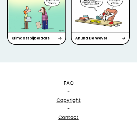
Klimaatspijbelaars
Anuna De Wever
FAQ
-
Copyright
-
Contact