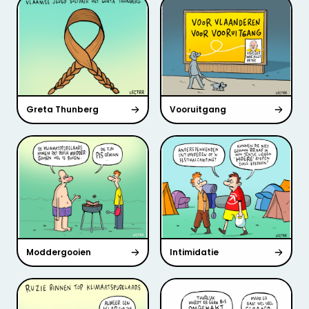
Greta Thunberg
Vooruitgang
Moddergooien
Intimidatie