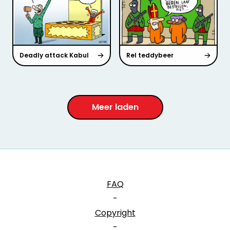
Deadly attack Kabul
Rel teddybeer
Meer laden
FAQ
-
Copyright
-