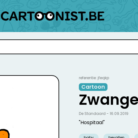
referentie: jfeqkp
Cartoon
Zwange
De Standaard - 16.09.2019
"Hospitaal"
baby
bevallen