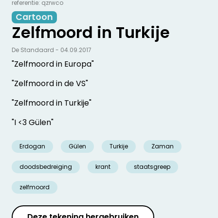
referentie: qzrwco
Cartoon
Zelfmoord in Turkije
De Standaard - 04.09.2017
"Zelfmoord in Europa"
"Zelfmoord in de VS"
"Zelfmoord in Turkije"
"I <3 Gülen"
Erdogan
Gülen
Turkije
Zaman
doodsbedreiging
krant
staatsgreep
zelfmoord
Deze tekening hergebruiken