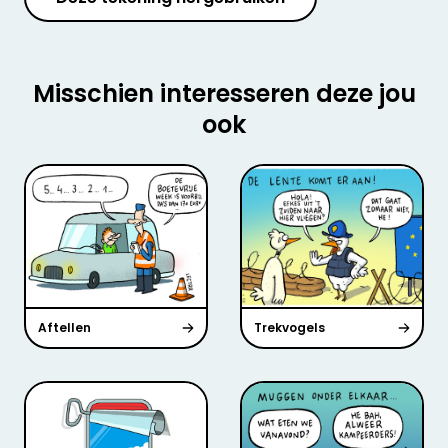
Misschien interesseren deze jou
ook
Aftellen
Trekvogels